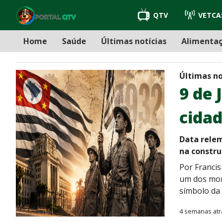
QTV
VETCA
Home
Saúde
Últimas notícias
Alimenta
Últimas no
9 de 
cida
Data relem
na constru
Por Francis
um dos mome
símbolo da 
4 semanas atr