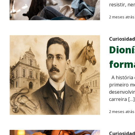
resistir, n
2 meses atrás
Curiosida
Dioní
forma
A história 
primeiro mé
desenvolvim
carreira […]
2 meses atrás
Curiosida