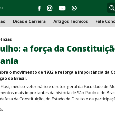
ST
ção
Dicas e Carreira
Artigos Técnicos
Fale Con
tícias
Julho: a força da Constitui
dania
bra o movimento de 1932 e reforça a importância da Co
ção do Brasil.
 Flosi, médico-veterinário e diretor-geral da Faculdade de Me
ntos mais importantes da história de São Paulo e do Brasi
defesa da Constituição, do Estado de Direito e da participa
ás