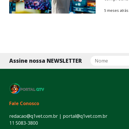
5 meses atrás
Assine nossa NEWSLETTER
Fale Conosco
redacao@q1vet.com.br | portal@q1vet.com.br
11 5083-3800