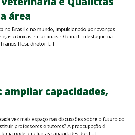
veterinária e Qualittas
na área
ça no Brasil e no mundo, impulsionado por avanços
oenças crônicas em animais. O tema foi destaque na
ancis Flosi, diretor […]
o: ampliar capacidades,
o cada vez mais espaço nas discussões sobre o futuro do
stituir professores e tutores? A preocupação é
ologia pode ampliar as capacidades dos […]