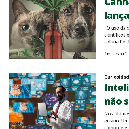
Canna
lança
O uso da c
científicos
coluna Pet 
4 meses atrás
Curiosida
Intel
não s
Nos últimos
ensino. Uma
compreensív