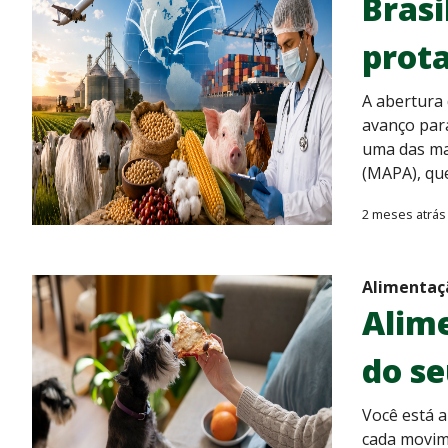
Brasi
prot
A abertura
avanço para
uma das mai
(MAPA), qu
2 meses atrás
Alimentaç
Alime
do se
Você está a
cada movim