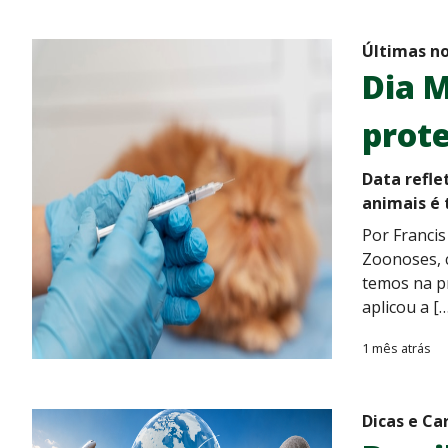
Últimas no
Dia M
prote
Data refle
animais é
Por Francis
Zoonoses, c
temos na pr
aplicou a […
1 mês atrás
Dicas e Ca