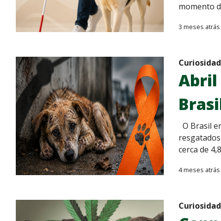
momento de
3 meses atrás
Curiosida
Abril
Brasi
O Brasil en
resgatados
cerca de 4,
4 meses atrás
Curiosida