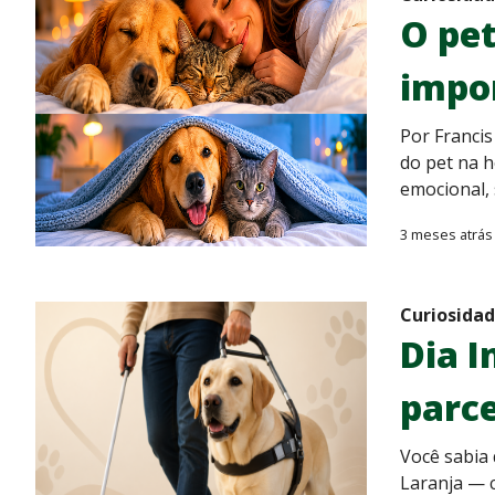
O pe
impo
Por Francis
do pet na h
emocional,
3 meses atrás
Curiosida
Dia I
parce
Você sabia 
Laranja — 