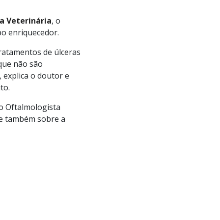
a Veterinária
, o
o enriquecedor.
ratamentos de úlceras
 que não são
”, explica o doutor e
to.
o Oftalmologista
a e também sobre a