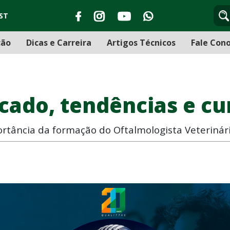
ST
ção
Dicas e Carreira
Artigos Técnicos
Fale Con
ado, tendências e cu
tância da formação do Oftalmologista Veterinári