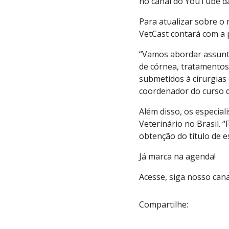
no canal do
YouTube da
Para atualizar sobre o
VetCast contará com a
“Vamos abordar assunto
de córnea, tratamentos
submetidos à cirurgias
coordenador do curso de
Além disso, os especia
Veterinário no Brasil.
obtenção do título de es
Já marca na agenda!
Acesse, siga nosso canal
Compartilhe: