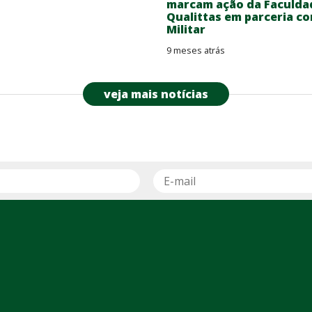
marcam ação da Faculda
Qualittas em parceria co
Militar
9 meses atrás
veja mais notícias