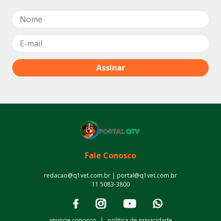
Fale Conosco
redacao@q1vet.com.br | portal@q1vet.com.br
11 5083-3800
anuncie conosco
|
politica de privacidade