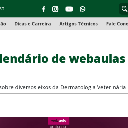
ST
ção
Dicas e Carreira
Artigos Técnicos
Fale Con
alendário de webaulas 
sobre diversos eixos da Dermatologia Veterinária