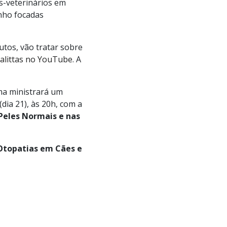
s-veterinários em
nho focadas
utos, vão tratar sobre
ualittas no YouTube
. A
ima ministrará um
dia 21), às 20h, com a
Peles Normais e nas
Otopatias em Cães e