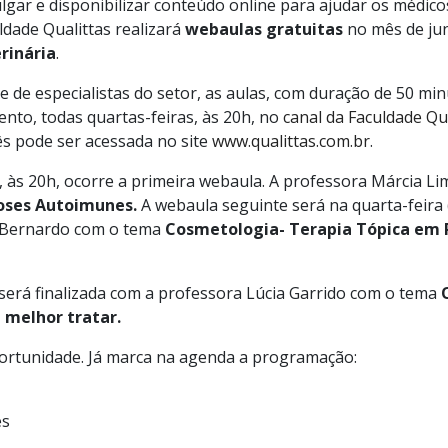
lgar e disponibilizar conteúdo online para ajudar os médico
ldade Qualittas realizará
webaulas gratuitas
no mês de ju
rinária
.
 de especialistas do setor, as aulas, com duração de 50 min
nto, todas quartas-feiras, às 20h, no
canal da Faculdade Q
s pode ser acessada no site
www.qualittas.com.br
.
), às 20h, ocorre a primeira webaula. A professora Márcia L
ses Autoimunes.
A webaula seguinte será na quarta-feira (
 Bernardo com o tema
Cosmetologia- Terapia Tópica em 
 será finalizada com a professora Lúcia Garrido com o tema
a melhor tratar.
ortunidade. Já marca na agenda a programação:
es