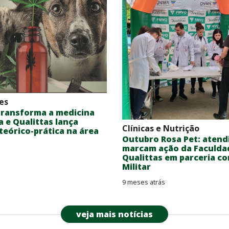
es
transforma a medicina
a e Qualittas lança
Clínicas e Nutrição
eórico-prática na área
Outubro Rosa Pet: aten
marcam ação da Faculda
Qualittas em parceria co
Militar
9 meses atrás
veja mais notícias