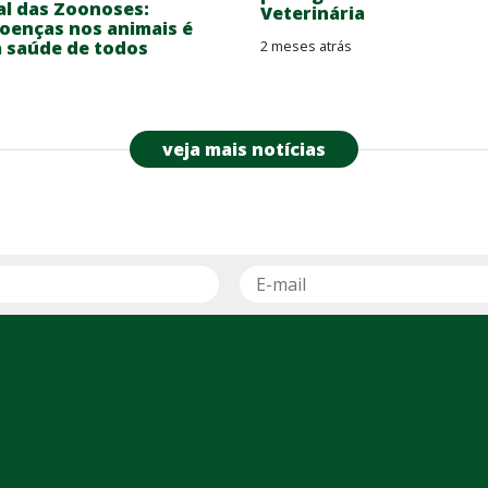
al das Zoonoses:
Veterinária
oenças nos animais é
a saúde de todos
2 meses atrás
veja mais notícias