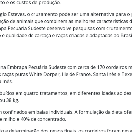
o e os custos de produção.
gio Esteves, o cruzamento pode ser uma alternativa para o
enção de animais que combinem as melhores características d
pa Pecuária Sudeste desenvolve pesquisas com cruzamento 
e qualidade de carcaça e raças criadas e adaptadas ao Brasi
 na Embrapa Pecuária Sudeste com cerca de 170 cordeiros m
aças puras White Dorper, Ille de France, Santa Inês e Texe
 Inês.
ibuídos em quatro tratamentos, em diferentes idades ao des
ou 38 kg.
confinados em baias individuais. A formulação da dieta of
de milho e 40% de concentrado.
 e determinação dos pesos finais, os cordeiros foram pe