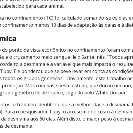
stabelecido para cada animal.
 no confinamento (TC) foi calculado somando-se os dias e
 confinamento menos 10 dias de adaptação às baias e à diet
ômica
 do ponto de vista econômico no confinamento foram com as
ês e o cruzamento meio sangue Ile x Santa Inês. “Todos ap
cordeiro à desmama é a variável que mais impacta o result
 Tupy. Ele ponderou que se deve levar em conta as condiçõe
 todos os grupos genéticos. “Obviamente, este trabalho nec
e produção. Mas com base neste estudo, que durou um ano
grupo genético Ile de France, seguido pelo White Dorper”.
tos, o trabalho identificou que a melhor idade à desmama f
vo). Para o pesquisador Tupy, o acréscimo no custo à desmam
da desmama aos 60 dias. Além disto, o maior peso à desmam
ias de desmama.