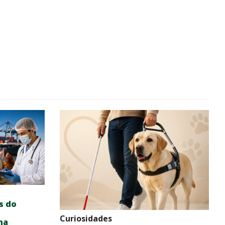
s do
Curiosidades
na