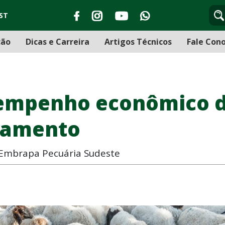
ST
ção
Dicas e Carreira
Artigos Técnicos
Fale Con
sempenho econômico d
namento
a Embrapa Pecuária Sudeste