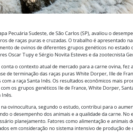
pa Pecuária Sudeste, de São Carlos (SP), avaliou o desem
ros de raças puras e cruzadas. O trabalho é apresentado na
ento de ovinos de diferentes grupos genéticos no estado d
res Oscar Tupy e Sérgio Novita Esteves e da zootecnista Ger
conta o contexto atual de mercado para a carne ovina, fez a
se de terminação das raças puras White Dorper, Ille de Fran
 com a raça Santa Inês. Os resultados econômicos mais pro
com os grupos genéticos Ile de France, White Dorper, Sant
 Inês.
na ovinocultura, segundo o estudo, contribui para o aumen
ndo o desempenho dos animais e a qualidade da carne. No 
essário planejamento. Fatores como alimentação e animais d
ados em consideração no sistema intensivo de produção de 