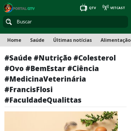
QTV
VETCAST
Home
Saúde
Últimas notícias
Alimentação
#Saúde #Nutrição #Colesterol
#Ovo #BemEstar #Ciência
#MedicinaVeterinária
#FrancisFlosi
#FaculdadeQualittas