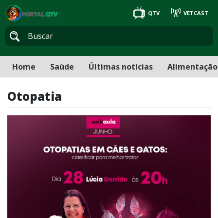
QTV
VETCAST
Home
Saúde
Últimas notícias
Alimentação
Otopatia