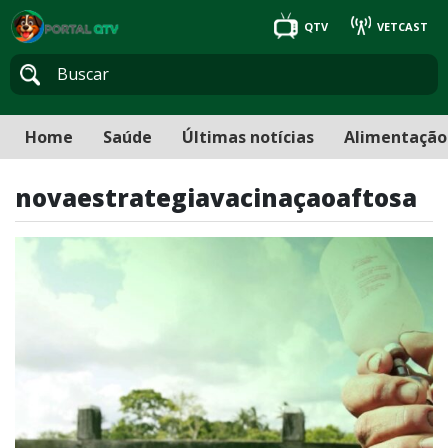
QTV
VETCAST
Home
Saúde
Últimas notícias
Alimentação
novaestrategiavacinaçaoaftosa