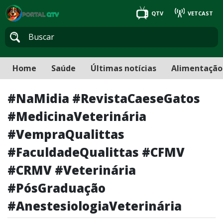
QTV
VETCAST
Home
Saúde
Últimas notícias
Alimentação
#NaMidia #RevistaCaeseGatos
#MedicinaVeterinária
#VempraQualittas
#FaculdadeQualittas #CFMV
#CRMV #Veterinária
#PósGraduação
#AnestesiologiaVeterinária