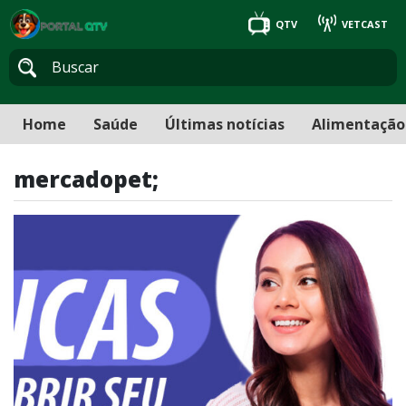
QTV
VETCAST
Home
Saúde
Últimas notícias
Alimentação
mercadopet;