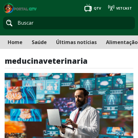
QTV
VETCAST
Home
Saúde
Últimas notícias
Alimentação
meducinaveterinaria