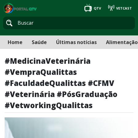
QTV
VETCAST
Home
Saúde
Últimas notícias
Alimentação
#MedicinaVeterinária
#VempraQualittas
#FaculdadeQualittas #CFMV
#Veterinária #PósGraduação
#VetworkingQualittas