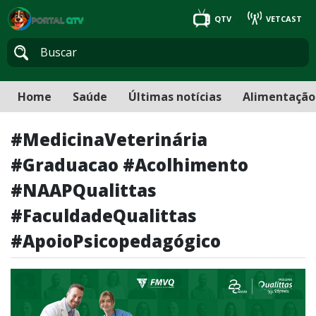
QTV
VETCAST
Home
Saúde
Últimas notícias
Alimentação
#MedicinaVeterinária
#Graduacao #Acolhimento
#NAAPQualittas
#FaculdadeQualittas
#ApoioPsicopedagógico