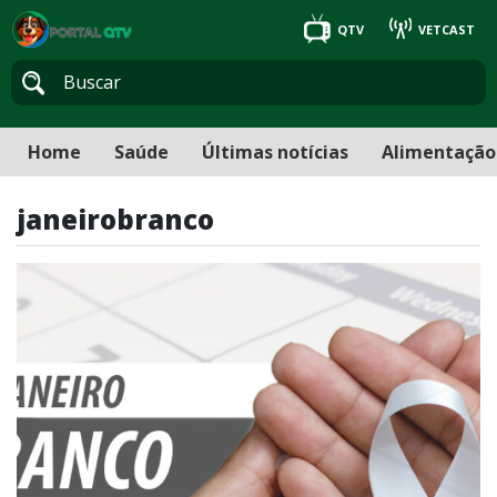
QTV
VETCAST
Home
Saúde
Últimas notícias
Alimentação
janeirobranco