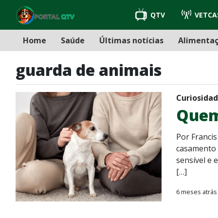
QTV
VETCA
Home
Saúde
Últimas notícias
Alimenta
guarda de animais
Curiosida
Quem 
Por Francis
casamento o
sensível e 
[…]
6 meses atrás