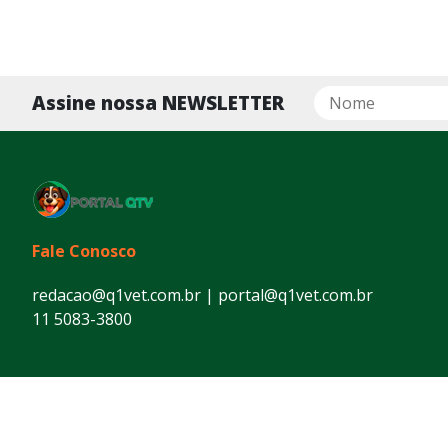
Assine nossa NEWSLETTER
Fale Conosco
redacao@q1vet.com.br | portal@q1vet.com.br
11 5083-3800