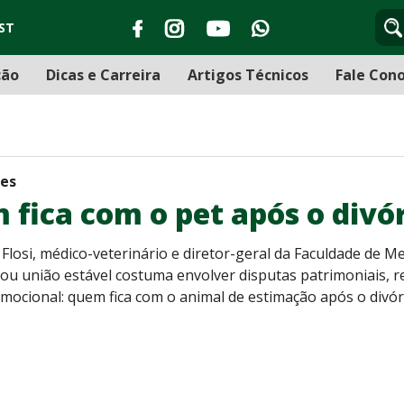
ST
ção
Dicas e Carreira
Artigos Técnicos
Fale Con
des
fica com o pet após o divó
 Flosi, médico-veterinário e diretor-geral da Faculdade de M
u união estável costuma envolver disputas patrimoniais, r
emocional: quem fica com o animal de estimação após o divór