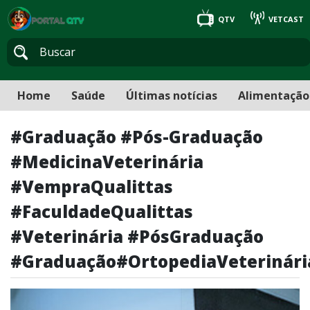
QTV
VETCAST
Home
Saúde
Últimas notícias
Alimentação
#Graduação #Pós-Graduação
#MedicinaVeterinária
#VempraQualittas
#FaculdadeQualittas
#Veterinária #PósGraduação
#Graduação#OrtopediaVeterinári