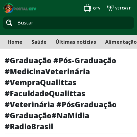
QTV
VETCAST
Home
Saúde
Últimas notícias
Alimentação
#Graduação #Pós-Graduação
#MedicinaVeterinária
#VempraQualittas
#FaculdadeQualittas
#Veterinária #PósGraduação
#Graduação#NaMidia
#RadioBrasil