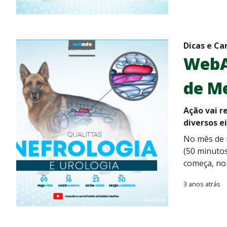
Dicas e Ca
WebAu
de Me
Ação vai r
diversos e
No mês de m
(50 minutos
começa, no 
3 anos atrás