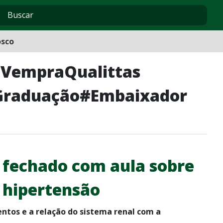
osco
#VempraQualittas
#Graduação#Embaixador
é fechado com aula sobre
a hipertensão
entos e a relação do sistema renal com a