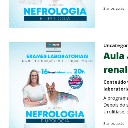
3 anos atrás
Uncategor
Aula
renal
Conteúdo v
laboratori
A programa
Depois do s
Urolitíase,
3 anos atrás