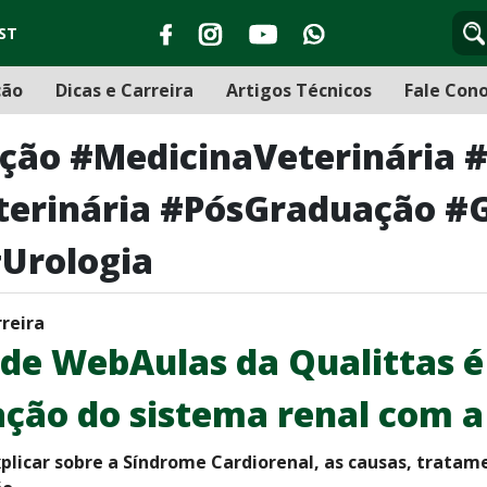
ST
ção
Dicas e Carreira
Artigos Técnicos
Fale Con
ção #MedicinaVeterinária 
eterinária #PósGraduação 
Urologia
rreira
 de WebAulas da Qualittas 
ação do sistema renal com 
xplicar sobre a Síndrome Cardiorenal, as causas, tratam