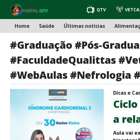
QTV
VETCA
Home
Saúde
Últimas notícias
Alimenta
#Graduação #Pós-Gradua
#FaculdadeQualittas #V
#WebAulas #Nefrologia #
Dicas e Ca
Ciclo
a rel
Aula vai e