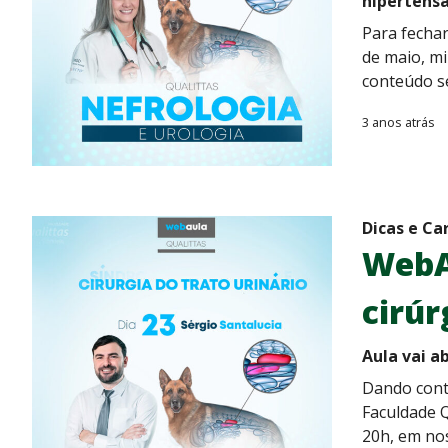
hipertens
Para fechar
de maio, mi
conteúdo s
3 anos atrás
Dicas e Ca
WebAu
cirúr
Aula vai a
Dando cont
Faculdade Q
20h, em nos