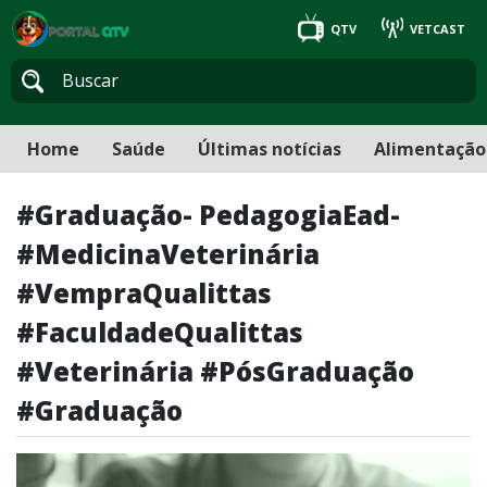
QTV
VETCAST
Home
Saúde
Últimas notícias
Alimentação
#Graduação- PedagogiaEad-
#MedicinaVeterinária
#VempraQualittas
#FaculdadeQualittas
#Veterinária #PósGraduação
#Graduação