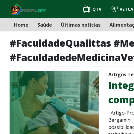
QTV
VETCA
Home
Saúde
Últimas notícias
Alimenta
#FaculdadeQualittas #Me
#FaculdadedeMedicinaVet
Artigos Té
Integ
comp
Artigo-Pro
Bergamini. 
possibilida