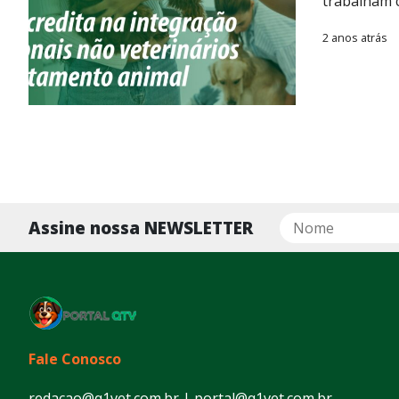
trabalham 
2 anos atrás
Assine nossa NEWSLETTER
Fale Conosco
redacao@q1vet.com.br | portal@q1vet.com.br