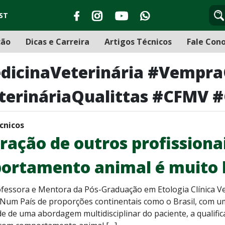
ST
ção
Dicas e Carreira
Artigos Técnicos
Fale Con
dicinaVeterinária #Vempra
erináriaQualittas #CFMV 
cnicos
ração de outros profission
ortamento animal é muito
fessora e Mentora da Pós-Graduação em Etologia Clínica Vet
Num País de proporções continentais como o Brasil, com um
de de uma abordagem multidisciplinar do paciente, a qualifi