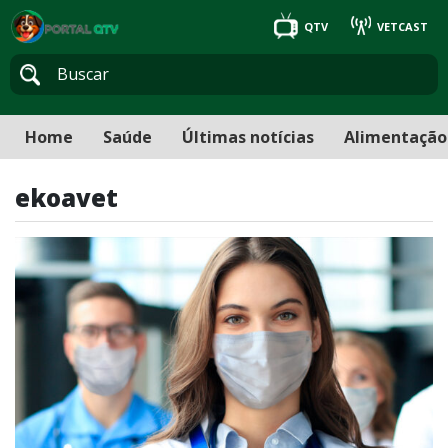
QTV
VETCAST
Home
Saúde
Últimas notícias
Alimentação
ekoavet