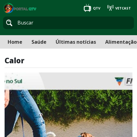
QTV
VETCAST
Home
Saúde
Últimas notícias
Alimentação
Calor