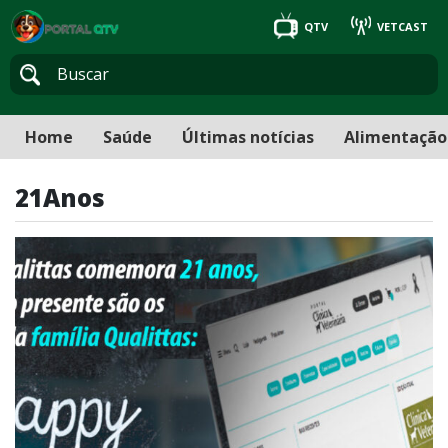
QTV
VETCAST
Home
Saúde
Últimas notícias
Alimentação
21Anos