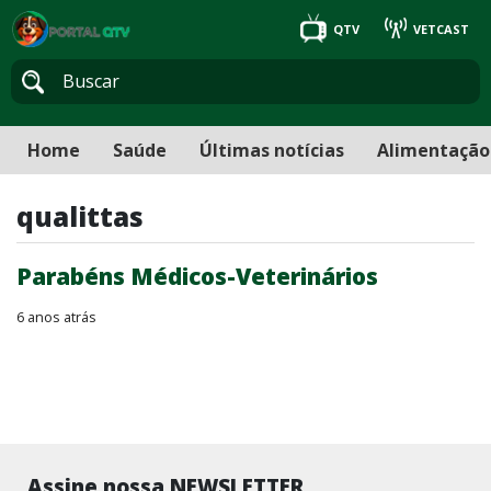
QTV
VETCAST
Home
Saúde
Últimas notícias
Alimentação
qualittas
Parabéns Médicos-Veterinários
6 anos atrás
Assine nossa NEWSLETTER