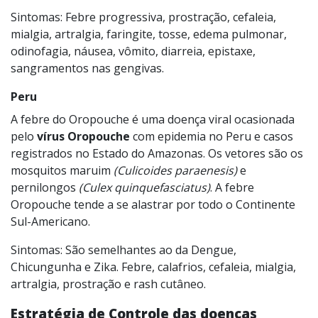
Sintomas: Febre progressiva, prostração, cefaleia,
mialgia, artralgia, faringite, tosse, edema pulmonar,
odinofagia, náusea, vômito, diarreia, epistaxe,
sangramentos nas gengivas.
Peru
A febre do Oropouche é uma doença viral ocasionada
pelo
vírus Oropouche
com epidemia no Peru e casos
registrados no Estado do Amazonas. Os vetores são os
mosquitos maruim
(Culicoides paraenesis)
e
pernilongos
(Culex quinquefasciatus)
. A febre
Oropouche tende a se alastrar por todo o Continente
Sul-Americano.
Sintomas: São semelhantes ao da Dengue,
Chicungunha e Zika. Febre, calafrios, cefaleia, mialgia,
artralgia, prostração e rash cutâneo.
Estratégia de Controle das doenças