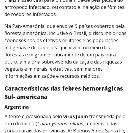
transmissão viral para o homem dá-se pela picada do
artrópodo infectado, ou contato e inalação de fômites
de roedores infectados.
Na Pan-Amazônia, que envolve 9 países cobertos pela
floresta amazônica, inclusive o Brasil, o risco maior das
zoonoses são os efetivos militares e as populações
indígenas e de caboclos que vivem no meio das
florestas e migram erraticamente de um país para
outro, a maioria sobrevivendo da caça e das riquezas
vegetais e minerais extrativas, sem maiores
informações em saúde e recursos médicos.
Características das febres hemorrágicas
Sul- americana
Argentina
A febre é ocasionada pelo
vírus Junin
transmitida pelo
rato do milho (
Calomys musculinus
), endêmico das
zonas rurais das províncias de Buenos Aires, Santa Fé,