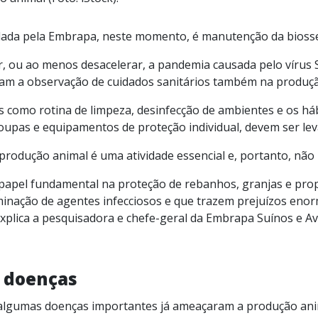
 dada pela Embrapa, neste momento, é manutenção da bioss
r, ou ao menos desacelerar, a pandemia causada pelo vírus
am a observação de cuidados sanitários também na produçã
s como rotina de limpeza, desinfecção de ambientes e os há
oupas e equipamentos de proteção individual, devem ser le
produção animal é uma atividade essencial e, portanto, não
papel fundamental na proteção de rebanhos, granjas e pro
eminação de agentes infecciosos e que trazem prejuízos eno
plica a pesquisadora e chefe-geral da Embrapa Suínos e Ave
e doenças
algumas doenças importantes já ameaçaram a produção an