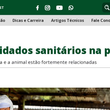
ST
ção
Dicas e Carreira
Artigos Técnicos
Fale Con
idados sanitários na
 e a animal estão fortemente relacionadas