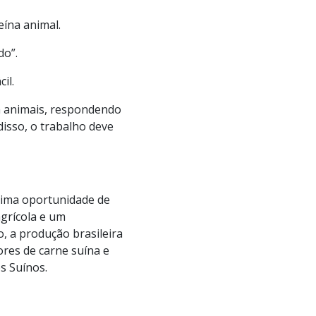
eína animal.
do”.
il.
em animais, respondendo
isso, o trabalho deve
tima oportunidade de
agrícola e um
, a produção brasileira
res de carne suína e
s Suínos.