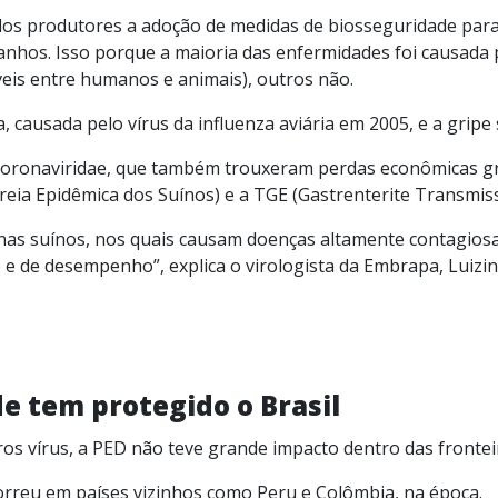
os produtores a adoção de medidas de biosseguridade para 
anhos. Isso porque a maioria das enfermidades foi causada p
veis entre humanos e animais), outros não.
a, causada pelo vírus da influenza aviária em 2005, e a gripe
a Coronaviridae, que também trouxeram perdas econômicas 
reia Epidêmica dos Suínos) e a TGE (Gastrenterite Transmissí
s suínos, nos quais causam doenças altamente contagios
 e de desempenho”, explica o virologista da Embrapa, Luizi
e tem protegido o Brasil
s vírus, a PED não teve grande impacto dentro das fronteir
orreu em países vizinhos como Peru e Colômbia, na época.