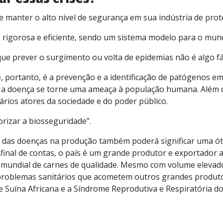
a e manter o alto nível de segurança em sua indústria de prot
é rigorosa e eficiente, sendo um sistema modelo para o mun
que prever o surgimento ou volta de epidemias não é algo fác
e, portanto, é a prevenção e a identificação de patógenos 
 a doença se torne uma ameaça à população humana. Além d
ários atores da sociedade e do poder público.
lorizar a biosseguridade”.
re das doenças na produção também poderá significar uma ó
Afinal de contas, o país é um grande produtor e exportador 
mundial de carnes de qualidade. Mesmo com volume elevado
 problemas sanitários que acometem outros grandes produto
e Suína Africana e a Síndrome Reprodutiva e Respiratória do