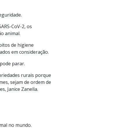
eguridade.
 SARS-CoV-2, os
o animal.
bitos de higiene
vados em consideração.
 pode parar.
priedades rurais porque
rmes, sejam de ordem de
s, Janice Zanella.
imal no mundo.