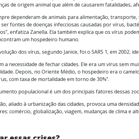
nças de origem animal que além de causarem fatalidades, a
pre dependeram de animais para alimentação, transporte, 
ser fontes de doenças infecciosas causadas por vírus, bacté
”, enfatiza Zanella. Ela também explica que os vírus pode
encontram um hospedeiro humano.
lução dos vírus, segundo Janice, foi o SARS 1, em 2002, ide
ram a necessidade de fechar cidades. Ele era um vírus sem mui
idade. Depois, no Oriente Médio, o hospedeiro era o came
rus, com taxa de mortalidade em torno de 30%”.
umento populacional é um dos principais fatores dessas zo
o, aliado à urbanização das cidades, provoca uma densida
es: comércio, globalização, viagem, mudanças de clima e alt
r essas crises?